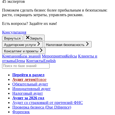
45 экспертов
Поможем сделать бизнес более прибыльным и безопасным:
расти, cокращать затраты, управлять рисками.
Есть вопросы? Задайте их нам!
Консультация
Вернуться
Закрыть
Аудиторские услуги
Налоговая безопасность
Консалтинг и проекты
Компания
База знаний
Мероприятия
Кейсы
Клиенты и
отзывы
Цены
Контакты
English
Перейти в раздел
Аудит летом
Новое
Обязательный аудит
Инициативный аудит
Налоговый аудит
Аудит за 2026 год
Аудит со страховкой от претензий ФНС
Проверка бизнеса (Due Diligence)
Форензик