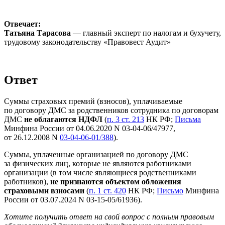
Отвечает:
Татьяна Тарасова
— главный эксперт по налогам и бухучету,
трудовому законодательству «Правовест Аудит»
Ответ
Суммы страховых премий (взносов), уплачиваемые
по договору ДМС за родственников сотрудника по договорам
ДМС
не облагаются НДФЛ
(
п. 3 ст. 213
НК РФ;
Письма
Минфина России от 04.06.2020 N 03-04-06/47977,
от 26.12.2008 N
03-04-06-01/388
).
Суммы, уплаченные организацией по договору ДМС
за физических лиц, которые не являются работниками
организации (в том числе являющиеся родственниками
работников),
не признаются объектом обложения
страховыми взносами
(
п. 1 ст. 420
НК РФ;
Письмо
Минфина
России от 03.07.2024 N 03-15-05/61936).
Хотите получить ответ на свой вопрос с полным правовым