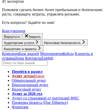
45 экспертов
Поможем сделать бизнес более прибыльным и безопасным:
расти, cокращать затраты, управлять рисками.
Есть вопросы? Задайте их нам!
Консультация
Вернуться
Закрыть
Аудиторские услуги
Налоговая безопасность
Консалтинг и проекты
Компания
База знаний
Мероприятия
Кейсы
Клиенты и
отзывы
Цены
Контакты
English
Перейти в раздел
Аудит летом
Новое
Обязательный аудит
Инициативный аудит
Налоговый аудит
Аудит за 2026 год
Аудит со страховкой от претензий ФНС
Проверка бизнеса (Due Diligence)
Форензик