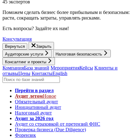
45 экспертов
Поможем сделать бизнес более прибыльным и безопасным:
расти, cокращать затраты, управлять рисками.
Есть вопросы? Задайте их нам!
Консультация
Вернуться
Закрыть
Аудиторские услуги
Налоговая безопасность
Консалтинг и проекты
Компания
База знаний
Мероприятия
Кейсы
Клиенты и
отзывы
Цены
Контакты
English
Перейти в раздел
Аудит летом
Новое
Обязательный аудит
Инициативный аудит
Налоговый аудит
Аудит за 2026 год
Аудит со страховкой от претензий ФНС
Проверка бизнеса (Due Diligence)
Форензик