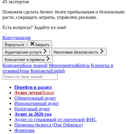
45 экспертов
Поможем сделать бизнес более прибыльным и безопасным:
расти, cокращать затраты, управлять рисками.
Есть вопросы? Задайте их нам!
Консультация
Вернуться
Закрыть
Аудиторские услуги
Налоговая безопасность
Консалтинг и проекты
Компания
База знаний
Мероприятия
Кейсы
Клиенты и
отзывы
Цены
Контакты
English
Перейти в раздел
Аудит летом
Новое
Обязательный аудит
Инициативный аудит
Налоговый аудит
Аудит за 2026 год
Аудит со страховкой от претензий ФНС
Проверка бизнеса (Due Diligence)
Форензик