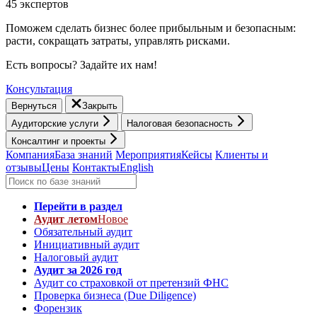
45 экспертов
Поможем сделать бизнес более прибыльным и безопасным:
расти, cокращать затраты, управлять рисками.
Есть вопросы? Задайте их нам!
Консультация
Вернуться
Закрыть
Аудиторские услуги
Налоговая безопасность
Консалтинг и проекты
Компания
База знаний
Мероприятия
Кейсы
Клиенты и
отзывы
Цены
Контакты
English
Перейти в раздел
Аудит летом
Новое
Обязательный аудит
Инициативный аудит
Налоговый аудит
Аудит за 2026 год
Аудит со страховкой от претензий ФНС
Проверка бизнеса (Due Diligence)
Форензик