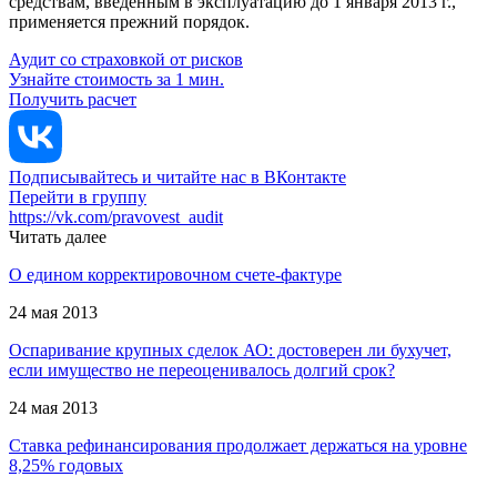
средствам, введенным в эксплуатацию до 1 января 2013 г.,
применяется прежний порядок.
Аудит со страховкой от рисков
Узнайте стоимость за 1 мин.
Получить расчет
Подписывайтесь и читайте нас в ВКонтакте
Перейти в группу
https://vk.com/pravovest_audit
Читать далее
О едином корректировочном счете-фактуре
24 мая 2013
Оспаривание крупных сделок АО: достоверен ли бухучет,
если имущество не переоценивалось долгий срок?
24 мая 2013
Ставка рефинансирования продолжает держаться на уровне
8,25% годовых