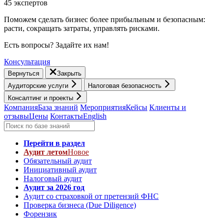
45 экспертов
Поможем сделать бизнес более прибыльным и безопасным:
расти, cокращать затраты, управлять рисками.
Есть вопросы? Задайте их нам!
Консультация
Вернуться
Закрыть
Аудиторские услуги
Налоговая безопасность
Консалтинг и проекты
Компания
База знаний
Мероприятия
Кейсы
Клиенты и
отзывы
Цены
Контакты
English
Перейти в раздел
Аудит летом
Новое
Обязательный аудит
Инициативный аудит
Налоговый аудит
Аудит за 2026 год
Аудит со страховкой от претензий ФНС
Проверка бизнеса (Due Diligence)
Форензик