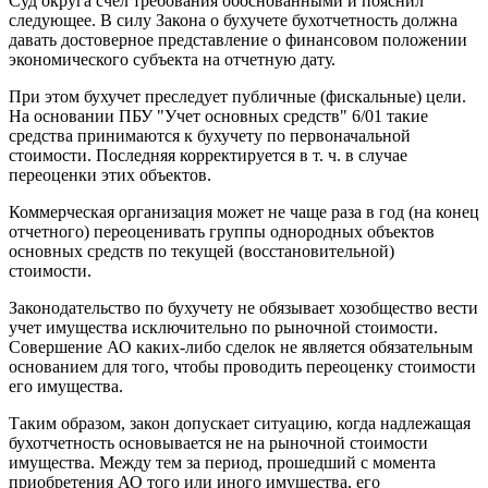
Суд округа счел требования обоснованными и пояснил
следующее. В силу Закона о бухучете бухотчетность должна
давать достоверное представление о финансовом положении
экономического субъекта на отчетную дату.
При этом бухучет преследует публичные (фискальные) цели.
На основании ПБУ "Учет основных средств" 6/01 такие
средства принимаются к бухучету по первоначальной
стоимости. Последняя корректируется в т. ч. в случае
переоценки этих объектов.
Коммерческая организация может не чаще раза в год (на конец
отчетного) переоценивать группы однородных объектов
основных средств по текущей (восстановительной)
стоимости.
Законодательство по бухучету не обязывает хозобщество вести
учет имущества исключительно по рыночной стоимости.
Совершение АО каких-либо сделок не является обязательным
основанием для того, чтобы проводить переоценку стоимости
его имущества.
Таким образом, закон допускает ситуацию, когда надлежащая
бухотчетность основывается не на рыночной стоимости
имущества. Между тем за период, прошедший с момента
приобретения АО того или иного имущества, его