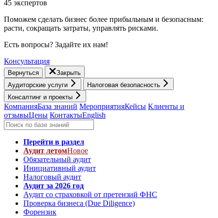
45 экспертов
Поможем сделать бизнес более прибыльным и безопасным:
расти, cокращать затраты, управлять рисками.
Есть вопросы? Задайте их нам!
Консультация
Вернуться
Закрыть
Аудиторские услуги
Налоговая безопасность
Консалтинг и проекты
Компания
База знаний
Мероприятия
Кейсы
Клиенты и
отзывы
Цены
Контакты
English
Перейти в раздел
Аудит летом
Новое
Обязательный аудит
Инициативный аудит
Налоговый аудит
Аудит за 2026 год
Аудит со страховкой от претензий ФНС
Проверка бизнеса (Due Diligence)
Форензик