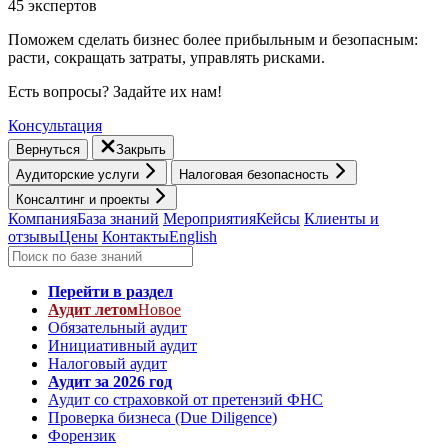
45 экспертов
Поможем сделать бизнес более прибыльным и безопасным:
расти, cокращать затраты, управлять рисками.
Есть вопросы? Задайте их нам!
Консультация
Вернуться
Закрыть
Аудиторские услуги
Налоговая безопасность
Консалтинг и проекты
Компания
База знаний
Мероприятия
Кейсы
Клиенты и
отзывы
Цены
Контакты
English
Перейти в раздел
Аудит летом
Новое
Обязательный аудит
Инициативный аудит
Налоговый аудит
Аудит за 2026 год
Аудит со страховкой от претензий ФНС
Проверка бизнеса (Due Diligence)
Форензик