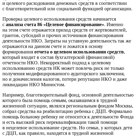
и целевого расходования денежных средств в соответствии
с благотворительной или социальной функцией организации.
Проверка целевого использования средств начинается
с
анализа счета 86 «Целевое финансирование»
. Именно
на этом счете отражается приход средств от жертвователей,
грантов, субсидий и прочих источников финансирования
деятельности НКО. Затраты на уставную деятельность так же
отражаются на данном счете и ложатся в основу
формирования
отчета о целевом использовании средств
,
который входит в состав бухгалтерской (финансовой)
отчетности НКО. Некорректный подход к целевому
использованию средств НК может повлечь риск не только
получения модифицированного аудиторского заключения,
но и доначисления налогов, потери репутации НКО и даже
ликвидации НКО Минюстом.
Например, благотворительный фонд, основной деятельностью
которого была помощь семьям, оказавшимся в трудной
жизненной ситуации, являлся региональным фондом Москвы,
собрал средства на реабилитацию ребенка с ДЦП. Формально
помощь больному ребенку не относится к деятельности Фонда
и есть высокий риск переквалификации такой помощи
в нецелевое использование средств. Но семьи, у которых дети
с ДЦП, как правило, находятся в трудной жизненной