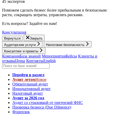
45 экспертов
Поможем сделать бизнес более прибыльным и безопасным:
расти, cокращать затраты, управлять рисками.
Есть вопросы? Задайте их нам!
Консультация
Вернуться
Закрыть
Аудиторские услуги
Налоговая безопасность
Консалтинг и проекты
Компания
База знаний
Мероприятия
Кейсы
Клиенты и
отзывы
Цены
Контакты
English
Перейти в раздел
Аудит летом
Новое
Обязательный аудит
Инициативный аудит
Налоговый аудит
Аудит за 2026 год
Аудит со страховкой от претензий ФНС
Проверка бизнеса (Due Diligence)
Форензик