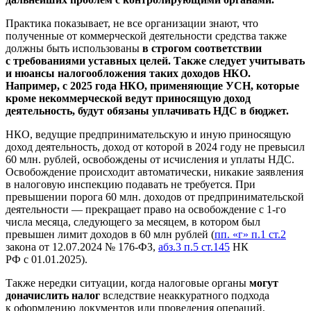
Практика показывает, не все организации знают, что
полученные от коммерческой деятельности средства также
должны быть использованы
в строгом соответствии
с требованиями уставных целей. Также следует учитывать
и нюансы налогообложения таких доходов НКО.
Например, с 2025 года НКО, применяющие УСН, которые
кроме некоммерческой ведут приносящую доход
деятельность, будут обязаны уплачивать НДС в бюджет.
НКО, ведущие предпринимательскую и иную приносящую
доход деятельность, доход от которой в 2024 году не превысил
60 млн. рублей, освобождены от исчисления и уплаты НДС.
Освобождение происходит автоматически, никакие заявления
в налоговую инспекцию подавать не требуется. При
превышении порога 60 млн. доходов от предпринимательской
деятельности — прекращает право на освобождение с 1-го
числа месяца, следующего за месяцем, в котором был
превышен лимит доходов в 60 млн рублей (
пп. «г» п.1 ст.2
закона от 12.07.2024 № 176-ФЗ,
абз.3 п.5 ст.145
НК
РФ с 01.01.2025).
Также нередки ситуации, когда налоговые органы
могут
доначислить налог
вследствие неаккуратного подхода
к оформлению документов или проведения операций,