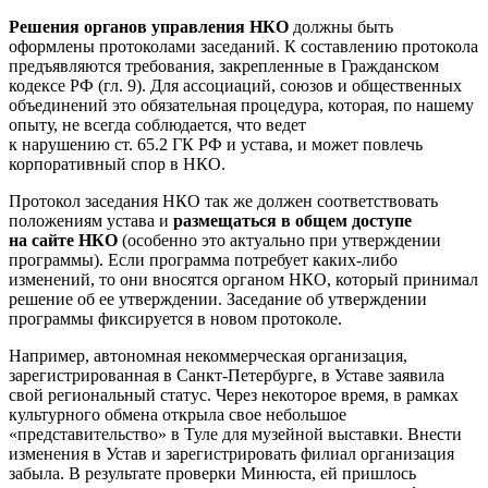
Решения органов управления НКО
должны быть
оформлены протоколами заседаний. К составлению протокола
предъявляются требования, закрепленные в Гражданском
кодексе РФ (гл. 9). Для ассоциаций, союзов и общественных
объединений это обязательная процедура, которая, по нашему
опыту, не всегда соблюдается, что ведет
к нарушению ст. 65.2 ГК РФ и устава, и может повлечь
корпоративный спор в НКО.
Протокол заседания НКО так же должен соответствовать
положениям устава и
размещаться в общем доступе
на сайте НКО
(особенно это актуально при утверждении
программы). Если программа потребует каких-либо
изменений, то они вносятся органом НКО, который принимал
решение об ее утверждении. Заседание об утверждении
программы фиксируется в новом протоколе.
Например, автономная некоммерческая организация,
зарегистрированная в Санкт-Петербурге, в Уставе заявила
свой региональный статус. Через некоторое время, в рамках
культурного обмена открыла свое небольшое
«представительство» в Туле для музейной выставки. Внести
изменения в Устав и зарегистрировать филиал организация
забыла. В результате проверки Минюста, ей пришлось