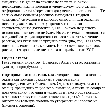
ситуации, т.к. денег на лечение не хватает. И риски
переквалификации помощи в «нецелевую» часто зависят
от формальностей оформления документов на ее оказание. Т.е.
если семья с больным ребенком находится в трудной
жизненной ситуации и в качестве основания для оказания
помощи укажет именно эту причину и приложит
соответствующие документы, у НКО рисков нецелевого
использования средств не будет. Но если семья, находившаяся
в трудной ситуации «просто» попросит оплатить лечение
ребенка, без указания на трудную ситуацию, то у НКО есть
риск нецелевого использования. И как следствие налоговые
риски, в т.ч. доначисление налога на прибыль или УСН.
Игуш Наталья
Генеральный директор «Правовест Аудит», аттестованный
аудитор и профбухгалтер
Еще пример из практики.
Благотворительная организация
оказывала помощь гражданам в реабилитации
по определенным заболеваниям. Однако не получала акты
от лиц, прошедших такую реабилитацию, а также не собирала
документацию, что лица нуждаются в такого рода помощи —
в частности, отсутствовали заявления с просьбой оказать
благотворительную помощь по утвержденной программе
(письма-прошения).