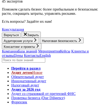
45 экспертов
Поможем сделать бизнес более прибыльным и безопасным:
расти, cокращать затраты, управлять рисками.
Есть вопросы? Задайте их нам!
Консультация
Вернуться
Закрыть
Аудиторские услуги
Налоговая безопасность
Консалтинг и проекты
Компания
База знаний
Мероприятия
Кейсы
Клиенты и
отзывы
Цены
Контакты
English
Перейти в раздел
Аудит летом
Новое
Обязательный аудит
Инициативный аудит
Налоговый аудит
Аудит за 2026 год
Аудит со страховкой от претензий ФНС
Проверка бизнеса (Due Diligence)
Форензик