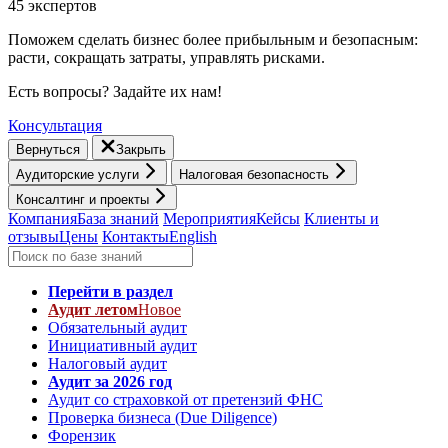
45 экспертов
Поможем сделать бизнес более прибыльным и безопасным:
расти, cокращать затраты, управлять рисками.
Есть вопросы? Задайте их нам!
Консультация
Вернуться
Закрыть
Аудиторские услуги
Налоговая безопасность
Консалтинг и проекты
Компания
База знаний
Мероприятия
Кейсы
Клиенты и
отзывы
Цены
Контакты
English
Перейти в раздел
Аудит летом
Новое
Обязательный аудит
Инициативный аудит
Налоговый аудит
Аудит за 2026 год
Аудит со страховкой от претензий ФНС
Проверка бизнеса (Due Diligence)
Форензик