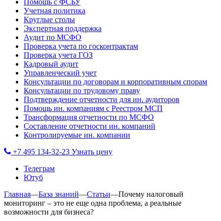
Помощь с ФСБУ
Учетная политика
Круглые столы
Экспертная поддержка
Аудит по МСФО
Проверка учета по госконтрактам
Проверка учета ГОЗ
Кадровый аудит
Управленческий учет
Консультации по договорам и корпоративным спорам
Консультации по трудовому праву
Подтверждение отчетности для ин. аудиторов
Помощь ин. компаниям с Реестром МСП
Трансформация отчетности по МСФО
Составление отчетности ин. компаний
Контролируемые ин. компании
+7 495 134-32-23
Узнать цену
Телеграм
Ютуб
Главная
—
База знаний
—
Статьи
—
Почему налоговый
мониторинг – это не еще одна проблема, а реальные
возможности для бизнеса?