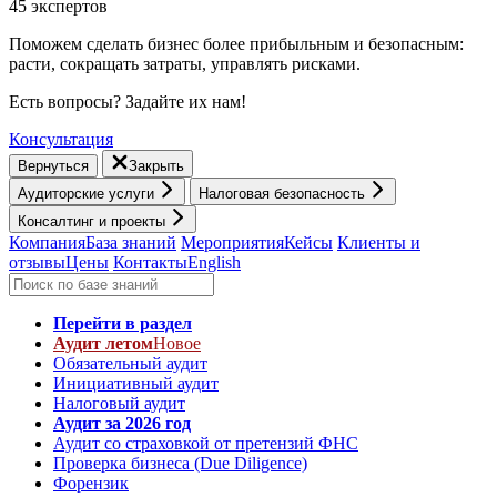
45 экспертов
Поможем сделать бизнес более прибыльным и безопасным:
расти, cокращать затраты, управлять рисками.
Есть вопросы? Задайте их нам!
Консультация
Вернуться
Закрыть
Аудиторские услуги
Налоговая безопасность
Консалтинг и проекты
Компания
База знаний
Мероприятия
Кейсы
Клиенты и
отзывы
Цены
Контакты
English
Перейти в раздел
Аудит летом
Новое
Обязательный аудит
Инициативный аудит
Налоговый аудит
Аудит за 2026 год
Аудит со страховкой от претензий ФНС
Проверка бизнеса (Due Diligence)
Форензик