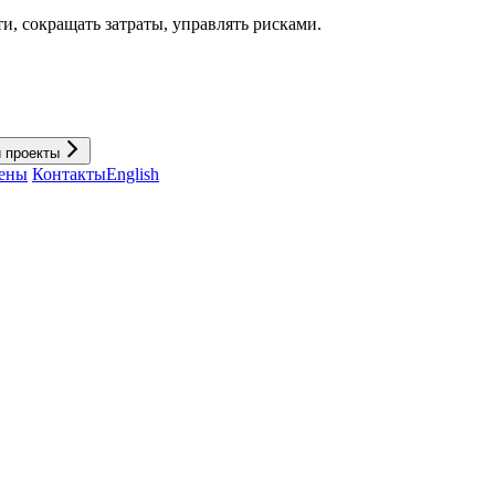
и, cокращать затраты, управлять рисками.
и проекты
ены
Контакты
English