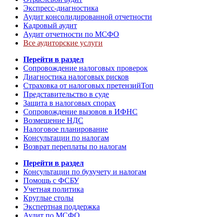
Экспресс-диагностика
Аудит консолидированной отчетности
Кадровый аудит
Аудит отчетности по МСФО
Все аудиторские услуги
Перейти в раздел
Сопровождение налоговых проверок
Диагностика налоговых рисков
Страховка от налоговых претензий
Топ
Представительство в суде
Защита в налоговых спорах
Сопровождение вызовов в ИФНС
Возмещение НДС
Налоговое планирование
Консультации по налогам
Возврат переплаты по налогам
Перейти в раздел
Консультации по бухучету и налогам
Помощь с ФСБУ
Учетная политика
Круглые столы
Экспертная поддержка
Аудит по МСФО