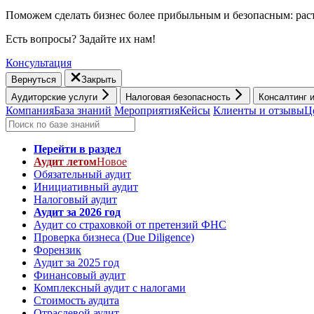
Поможем сделать бизнес более прибыльным и безопасным: раст
Есть вопросы? Задайте их нам!
Консультация
Вернуться
Закрыть
Аудиторские услуги
Налоговая безопасность
Консалтинг 
Компания
База знаний
Мероприятия
Кейсы
Клиенты и отзывы
Ц
Перейти в раздел
Аудит летом
Новое
Обязательный аудит
Инициативный аудит
Налоговый аудит
Аудит за 2026 год
Аудит со страховкой от претензий ФНС
Проверка бизнеса (Due Diligence)
Форензик
Аудит за 2025 год
Финансовый аудит
Комплексный аудит с налогами
Стоимость аудита
Отраслевой аудит