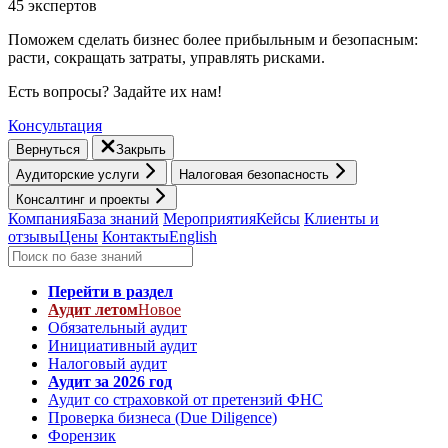
45 экспертов
Поможем сделать бизнес более прибыльным и безопасным:
расти, cокращать затраты, управлять рисками.
Есть вопросы? Задайте их нам!
Консультация
Вернуться
Закрыть
Аудиторские услуги
Налоговая безопасность
Консалтинг и проекты
Компания
База знаний
Мероприятия
Кейсы
Клиенты и
отзывы
Цены
Контакты
English
Перейти в раздел
Аудит летом
Новое
Обязательный аудит
Инициативный аудит
Налоговый аудит
Аудит за 2026 год
Аудит со страховкой от претензий ФНС
Проверка бизнеса (Due Diligence)
Форензик