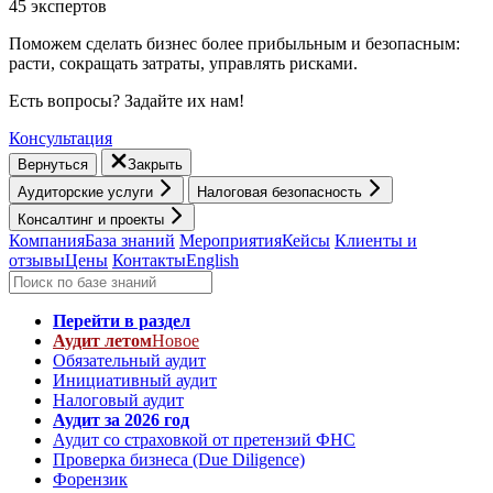
45 экспертов
Поможем сделать бизнес более прибыльным и безопасным:
расти, cокращать затраты, управлять рисками.
Есть вопросы? Задайте их нам!
Консультация
Вернуться
Закрыть
Аудиторские услуги
Налоговая безопасность
Консалтинг и проекты
Компания
База знаний
Мероприятия
Кейсы
Клиенты и
отзывы
Цены
Контакты
English
Перейти в раздел
Аудит летом
Новое
Обязательный аудит
Инициативный аудит
Налоговый аудит
Аудит за 2026 год
Аудит со страховкой от претензий ФНС
Проверка бизнеса (Due Diligence)
Форензик