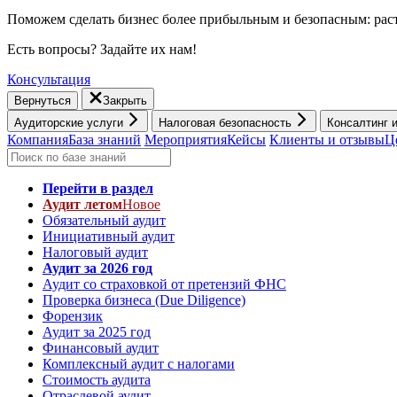
Поможем сделать бизнес более прибыльным и безопасным: раст
Есть вопросы? Задайте их нам!
Консультация
Вернуться
Закрыть
Аудиторские услуги
Налоговая безопасность
Консалтинг 
Компания
База знаний
Мероприятия
Кейсы
Клиенты и отзывы
Ц
Перейти в раздел
Аудит летом
Новое
Обязательный аудит
Инициативный аудит
Налоговый аудит
Аудит за 2026 год
Аудит со страховкой от претензий ФНС
Проверка бизнеса (Due Diligence)
Форензик
Аудит за 2025 год
Финансовый аудит
Комплексный аудит с налогами
Стоимость аудита
Отраслевой аудит