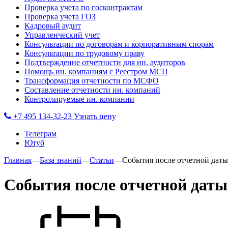
Проверка учета по госконтрактам
Проверка учета ГОЗ
Кадровый аудит
Управленческий учет
Консультации по договорам и корпоративным спорам
Консультации по трудовому праву
Подтверждение отчетности для ин. аудиторов
Помощь ин. компаниям с Реестром МСП
Трансформация отчетности по МСФО
Составление отчетности ин. компаний
Контролируемые ин. компании
+7 495 134-32-23
Узнать цену
Телеграм
Ютуб
Главная
—
База знаний
—
Статьи
—
События после отчетной даты
События после отчетной даты 