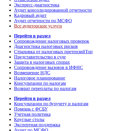
Экспресс-диагностика
Аудит консолидированной отчетности
Кадровый аудит
Аудит отчетности по МСФО
Все аудиторские услуги
Перейти в раздел
Сопровождение налоговых проверок
Диагностика налоговых рисков
Страховка от налоговых претензий
Топ
Представительство в суде
Защита в налоговых спорах
Сопровождение вызовов в ИФНС
Возмещение НДС
Налоговое планирование
Консультации по налогам
Возврат переплаты по налогам
Перейти в раздел
Консультации по бухучету и налогам
Помощь с ФСБУ
Учетная политика
Круглые столы
Экспертная поддержка
Аудит по МСФО