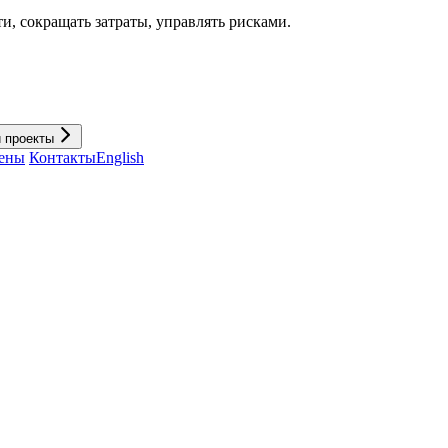
и, cокращать затраты, управлять рисками.
и проекты
ены
Контакты
English