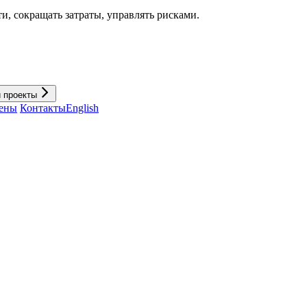
и, cокращать затраты, управлять рисками.
и проекты
ены
Контакты
English