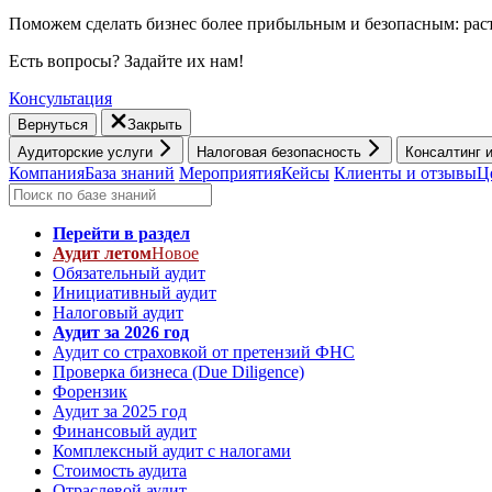
Поможем сделать бизнес более прибыльным и безопасным: раст
Есть вопросы? Задайте их нам!
Консультация
Вернуться
Закрыть
Аудиторские услуги
Налоговая безопасность
Консалтинг 
Компания
База знаний
Мероприятия
Кейсы
Клиенты и отзывы
Ц
Перейти в раздел
Аудит летом
Новое
Обязательный аудит
Инициативный аудит
Налоговый аудит
Аудит за 2026 год
Аудит со страховкой от претензий ФНС
Проверка бизнеса (Due Diligence)
Форензик
Аудит за 2025 год
Финансовый аудит
Комплексный аудит с налогами
Стоимость аудита
Отраслевой аудит