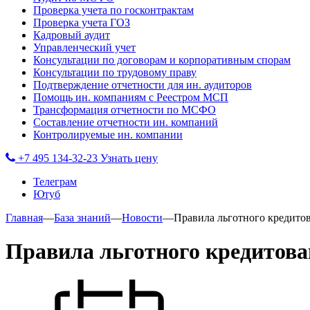
Проверка учета по госконтрактам
Проверка учета ГОЗ
Кадровый аудит
Управленческий учет
Консультации по договорам и корпоративным спорам
Консультации по трудовому праву
Подтверждение отчетности для ин. аудиторов
Помощь ин. компаниям с Реестром МСП
Трансформация отчетности по МСФО
Составление отчетности ин. компаний
Контролируемые ин. компании
+7 495 134-32-23
Узнать цену
Телеграм
Ютуб
Главная
—
База знаний
—
Новости
—
Правила льготного кредито
Правила льготного кредитова