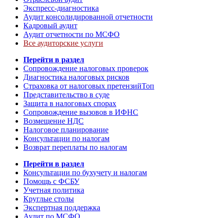
Экспресс-диагностика
Аудит консолидированной отчетности
Кадровый аудит
Аудит отчетности по МСФО
Все аудиторские услуги
Перейти в раздел
Сопровождение налоговых проверок
Диагностика налоговых рисков
Страховка от налоговых претензий
Топ
Представительство в суде
Защита в налоговых спорах
Сопровождение вызовов в ИФНС
Возмещение НДС
Налоговое планирование
Консультации по налогам
Возврат переплаты по налогам
Перейти в раздел
Консультации по бухучету и налогам
Помощь с ФСБУ
Учетная политика
Круглые столы
Экспертная поддержка
Аудит по МСФО