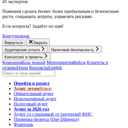
45 экспертов
Поможем сделать бизнес более прибыльным и безопасным:
расти, cокращать затраты, управлять рисками.
Есть вопросы? Задайте их нам!
Консультация
Вернуться
Закрыть
Аудиторские услуги
Налоговая безопасность
Консалтинг и проекты
Компания
База знаний
Мероприятия
Кейсы
Клиенты и
отзывы
Цены
Контакты
English
Перейти в раздел
Аудит летом
Новое
Обязательный аудит
Инициативный аудит
Налоговый аудит
Аудит за 2026 год
Аудит со страховкой от претензий ФНС
Проверка бизнеса (Due Diligence)
Форензик