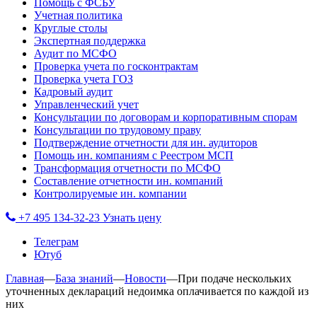
Помощь с ФСБУ
Учетная политика
Круглые столы
Экспертная поддержка
Аудит по МСФО
Проверка учета по госконтрактам
Проверка учета ГОЗ
Кадровый аудит
Управленческий учет
Консультации по договорам и корпоративным спорам
Консультации по трудовому праву
Подтверждение отчетности для ин. аудиторов
Помощь ин. компаниям с Реестром МСП
Трансформация отчетности по МСФО
Составление отчетности ин. компаний
Контролируемые ин. компании
+7 495 134-32-23
Узнать цену
Телеграм
Ютуб
Главная
—
База знаний
—
Новости
—
При подаче нескольких
уточненных деклараций недоимка оплачивается по каждой из
них