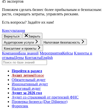
45 экспертов
Поможем сделать бизнес более прибыльным и безопасным:
расти, cокращать затраты, управлять рисками.
Есть вопросы? Задайте их нам!
Консультация
Вернуться
Закрыть
Аудиторские услуги
Налоговая безопасность
Консалтинг и проекты
Компания
База знаний
Мероприятия
Кейсы
Клиенты и
отзывы
Цены
Контакты
English
Перейти в раздел
Аудит летом
Новое
Обязательный аудит
Инициативный аудит
Налоговый аудит
Аудит за 2026 год
Аудит со страховкой от претензий ФНС
Проверка бизнеса (Due Diligence)
Форензик