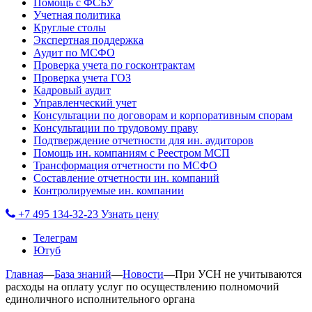
Помощь с ФСБУ
Учетная политика
Круглые столы
Экспертная поддержка
Аудит по МСФО
Проверка учета по госконтрактам
Проверка учета ГОЗ
Кадровый аудит
Управленческий учет
Консультации по договорам и корпоративным спорам
Консультации по трудовому праву
Подтверждение отчетности для ин. аудиторов
Помощь ин. компаниям с Реестром МСП
Трансформация отчетности по МСФО
Составление отчетности ин. компаний
Контролируемые ин. компании
+7 495 134-32-23
Узнать цену
Телеграм
Ютуб
Главная
—
База знаний
—
Новости
—
При УСН не учитываются
расходы на оплату услуг по осуществлению полномочий
единоличного исполнительного органа