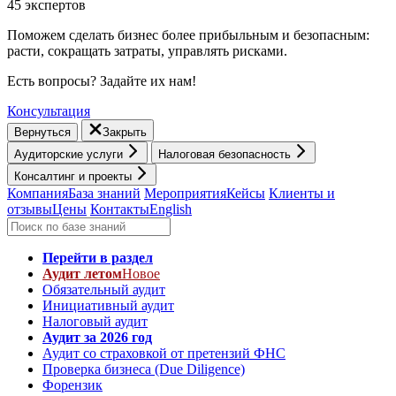
45 экспертов
Поможем сделать бизнес более прибыльным и безопасным:
расти, cокращать затраты, управлять рисками.
Есть вопросы? Задайте их нам!
Консультация
Вернуться
Закрыть
Аудиторские услуги
Налоговая безопасность
Консалтинг и проекты
Компания
База знаний
Мероприятия
Кейсы
Клиенты и
отзывы
Цены
Контакты
English
Перейти в раздел
Аудит летом
Новое
Обязательный аудит
Инициативный аудит
Налоговый аудит
Аудит за 2026 год
Аудит со страховкой от претензий ФНС
Проверка бизнеса (Due Diligence)
Форензик