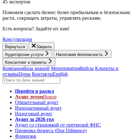
45 экспертов
Поможем сделать бизнес более прибыльным и безопасным:
расти, cокращать затраты, управлять рисками.
Есть вопросы? Задайте их нам!
Консультация
Вернуться
Закрыть
Аудиторские услуги
Налоговая безопасность
Консалтинг и проекты
Компания
База знаний
Мероприятия
Кейсы
Клиенты и
отзывы
Цены
Контакты
English
Перейти в раздел
Аудит летом
Новое
Обязательный аудит
Инициативный аудит
Налоговый аудит
Аудит за 2026 год
Аудит со страховкой от претензий ФНС
Проверка бизнеса (Due Diligence)
Форензик