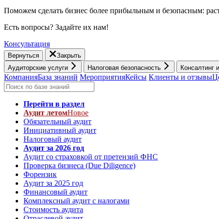
Поможем сделать бизнес более прибыльным и безопасным: раст
Есть вопросы? Задайте их нам!
Консультация
Вернуться
Закрыть
Аудиторские услуги
Налоговая безопасность
Консалтинг 
Компания
База знаний
Мероприятия
Кейсы
Клиенты и отзывы
Ц
Перейти в раздел
Аудит летом
Новое
Обязательный аудит
Инициативный аудит
Налоговый аудит
Аудит за 2026 год
Аудит со страховкой от претензий ФНС
Проверка бизнеса (Due Diligence)
Форензик
Аудит за 2025 год
Финансовый аудит
Комплексный аудит с налогами
Стоимость аудита
Отраслевой аудит