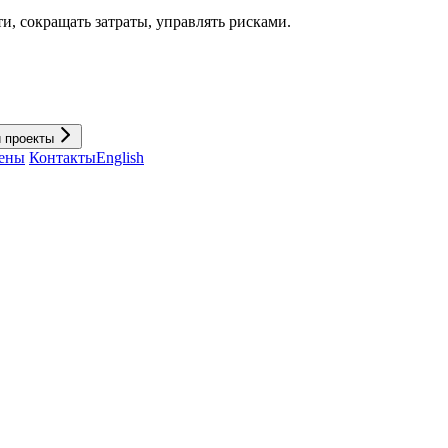
и, cокращать затраты, управлять рисками.
и проекты
ены
Контакты
English