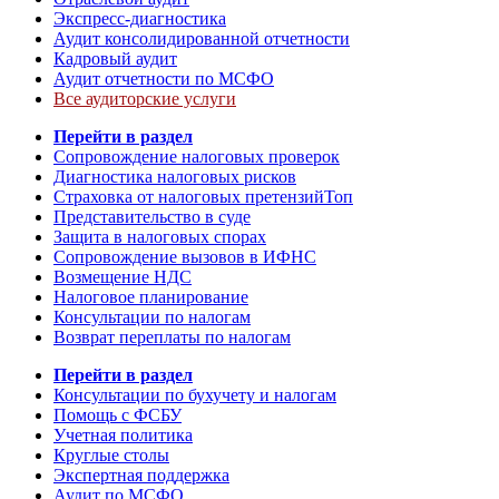
Экспресс-диагностика
Аудит консолидированной отчетности
Кадровый аудит
Аудит отчетности по МСФО
Все аудиторские услуги
Перейти в раздел
Сопровождение налоговых проверок
Диагностика налоговых рисков
Страховка от налоговых претензий
Топ
Представительство в суде
Защита в налоговых спорах
Сопровождение вызовов в ИФНС
Возмещение НДС
Налоговое планирование
Консультации по налогам
Возврат переплаты по налогам
Перейти в раздел
Консультации по бухучету и налогам
Помощь с ФСБУ
Учетная политика
Круглые столы
Экспертная поддержка
Аудит по МСФО