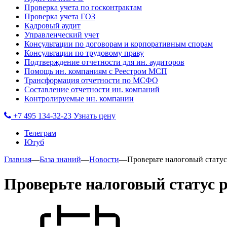
Проверка учета по госконтрактам
Проверка учета ГОЗ
Кадровый аудит
Управленческий учет
Консультации по договорам и корпоративным спорам
Консультации по трудовому праву
Подтверждение отчетности для ин. аудиторов
Помощь ин. компаниям с Реестром МСП
Трансформация отчетности по МСФО
Составление отчетности ин. компаний
Контролируемые ин. компании
+7 495 134-32-23
Узнать цену
Телеграм
Ютуб
Главная
—
База знаний
—
Новости
—
Проверьте налоговый стату
Проверьте налоговый статус 