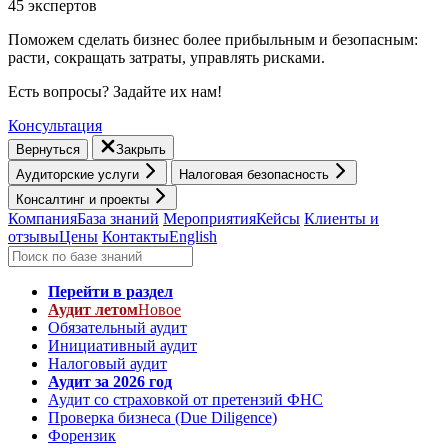
45 экспертов
Поможем сделать бизнес более прибыльным и безопасным:
расти, cокращать затраты, управлять рисками.
Есть вопросы? Задайте их нам!
Консультация
Вернуться
Закрыть
Аудиторские услуги
Налоговая безопасность
Консалтинг и проекты
Компания
База знаний
Мероприятия
Кейсы
Клиенты и
отзывы
Цены
Контакты
English
Перейти в раздел
Аудит летом
Новое
Обязательный аудит
Инициативный аудит
Налоговый аудит
Аудит за 2026 год
Аудит со страховкой от претензий ФНС
Проверка бизнеса (Due Diligence)
Форензик