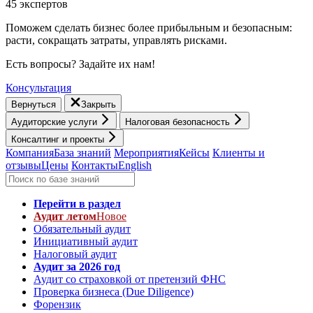
45 экспертов
Поможем сделать бизнес более прибыльным и безопасным:
расти, cокращать затраты, управлять рисками.
Есть вопросы? Задайте их нам!
Консультация
Вернуться
Закрыть
Аудиторские услуги
Налоговая безопасность
Консалтинг и проекты
Компания
База знаний
Мероприятия
Кейсы
Клиенты и
отзывы
Цены
Контакты
English
Перейти в раздел
Аудит летом
Новое
Обязательный аудит
Инициативный аудит
Налоговый аудит
Аудит за 2026 год
Аудит со страховкой от претензий ФНС
Проверка бизнеса (Due Diligence)
Форензик