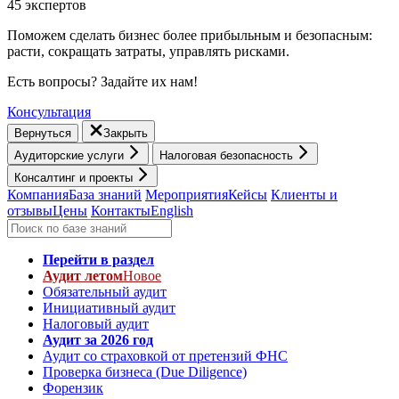
45 экспертов
Поможем сделать бизнес более прибыльным и безопасным:
расти, cокращать затраты, управлять рисками.
Есть вопросы? Задайте их нам!
Консультация
Вернуться
Закрыть
Аудиторские услуги
Налоговая безопасность
Консалтинг и проекты
Компания
База знаний
Мероприятия
Кейсы
Клиенты и
отзывы
Цены
Контакты
English
Перейти в раздел
Аудит летом
Новое
Обязательный аудит
Инициативный аудит
Налоговый аудит
Аудит за 2026 год
Аудит со страховкой от претензий ФНС
Проверка бизнеса (Due Diligence)
Форензик