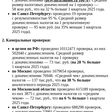
с доначислениями (
результативность 100%
). Средний
размер налоговых доначислений на 1 проверку —
58 млн руб., что на 32 % больше 1 квартала 2025 года.
по Санкт-Петербургу:
проведено 19 проверок
с результативностью 95 %. Средний размер
доначисленных налогов на 1 результативную
проверку — 95 млн руб. (на 35% меньше 1 квартала
2025 года).
2. Камеральные проверки:
в целом по РФ:
проведено 10112471 проверка, из них
502040 с доначислением. Средний размер
доначисленных налогов на 1 проверку
с доначислениями — 73 тыс. руб. (
на 28 % больше
1 квартала 2025 года).
по Москве:
проведено 1679654 проверки,
с доначисленими 76948. «Средний чек» доначисленных
налогов — 137 тыс.руб., что
на 38 % больше
аналогичного периода 2025 года.
по Московской области:
проведено 615189 проверок,
из них 3875 с доначислением налогов со «среднем
чеком» — 72 тыс. руб., что
на 6 % больше
1 квартала
2025 года.
по Санкт-Петербургу:
проведено 688298 проверок,
с доначисленими 23991.Средние доначисления