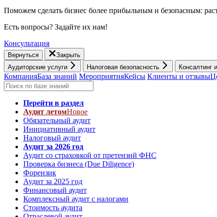
Поможем сделать бизнес более прибыльным и безопасным: раст
Есть вопросы? Задайте их нам!
Консультация
Вернуться
Закрыть
Аудиторские услуги
Налоговая безопасность
Консалтинг 
Компания
База знаний
Мероприятия
Кейсы
Клиенты и отзывы
Ц
Перейти в раздел
Аудит летом
Новое
Обязательный аудит
Инициативный аудит
Налоговый аудит
Аудит за 2026 год
Аудит со страховкой от претензий ФНС
Проверка бизнеса (Due Diligence)
Форензик
Аудит за 2025 год
Финансовый аудит
Комплексный аудит с налогами
Стоимость аудита
Отраслевой аудит