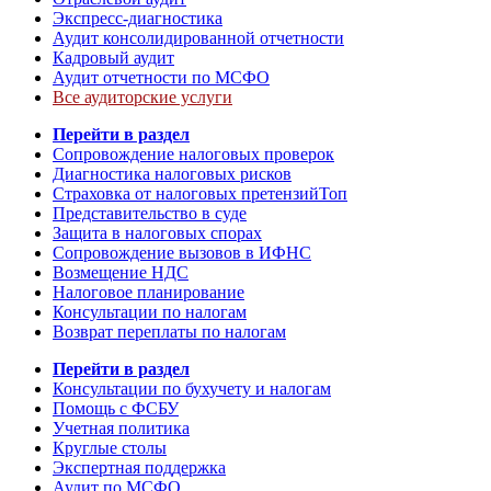
Экспресс-диагностика
Аудит консолидированной отчетности
Кадровый аудит
Аудит отчетности по МСФО
Все аудиторские услуги
Перейти в раздел
Сопровождение налоговых проверок
Диагностика налоговых рисков
Страховка от налоговых претензий
Топ
Представительство в суде
Защита в налоговых спорах
Сопровождение вызовов в ИФНС
Возмещение НДС
Налоговое планирование
Консультации по налогам
Возврат переплаты по налогам
Перейти в раздел
Консультации по бухучету и налогам
Помощь с ФСБУ
Учетная политика
Круглые столы
Экспертная поддержка
Аудит по МСФО