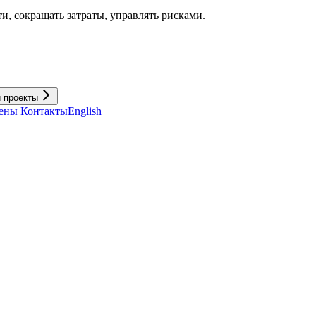
и, cокращать затраты, управлять рисками.
и проекты
ены
Контакты
English