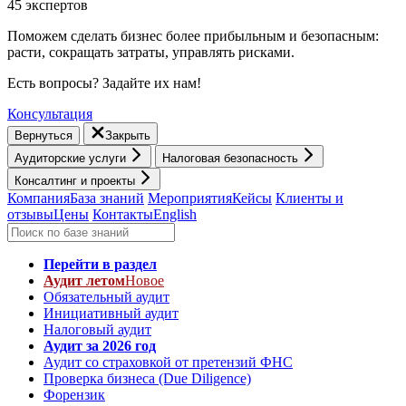
45 экспертов
Поможем сделать бизнес более прибыльным и безопасным:
расти, cокращать затраты, управлять рисками.
Есть вопросы? Задайте их нам!
Консультация
Вернуться
Закрыть
Аудиторские услуги
Налоговая безопасность
Консалтинг и проекты
Компания
База знаний
Мероприятия
Кейсы
Клиенты и
отзывы
Цены
Контакты
English
Перейти в раздел
Аудит летом
Новое
Обязательный аудит
Инициативный аудит
Налоговый аудит
Аудит за 2026 год
Аудит со страховкой от претензий ФНС
Проверка бизнеса (Due Diligence)
Форензик