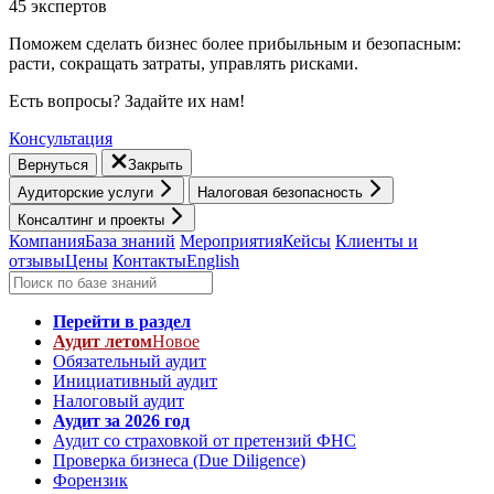
45 экспертов
Поможем сделать бизнес более прибыльным и безопасным:
расти, cокращать затраты, управлять рисками.
Есть вопросы? Задайте их нам!
Консультация
Вернуться
Закрыть
Аудиторские услуги
Налоговая безопасность
Консалтинг и проекты
Компания
База знаний
Мероприятия
Кейсы
Клиенты и
отзывы
Цены
Контакты
English
Перейти в раздел
Аудит летом
Новое
Обязательный аудит
Инициативный аудит
Налоговый аудит
Аудит за 2026 год
Аудит со страховкой от претензий ФНС
Проверка бизнеса (Due Diligence)
Форензик