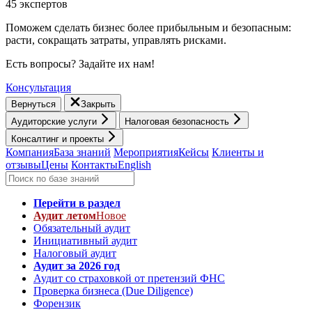
45 экспертов
Поможем сделать бизнес более прибыльным и безопасным:
расти, cокращать затраты, управлять рисками.
Есть вопросы? Задайте их нам!
Консультация
Вернуться
Закрыть
Аудиторские услуги
Налоговая безопасность
Консалтинг и проекты
Компания
База знаний
Мероприятия
Кейсы
Клиенты и
отзывы
Цены
Контакты
English
Перейти в раздел
Аудит летом
Новое
Обязательный аудит
Инициативный аудит
Налоговый аудит
Аудит за 2026 год
Аудит со страховкой от претензий ФНС
Проверка бизнеса (Due Diligence)
Форензик