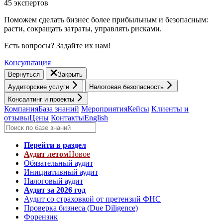
45 экспертов
Поможем сделать бизнес более прибыльным и безопасным:
расти, cокращать затраты, управлять рисками.
Есть вопросы? Задайте их нам!
Консультация
Вернуться
Закрыть
Аудиторские услуги
Налоговая безопасность
Консалтинг и проекты
Компания
База знаний
Мероприятия
Кейсы
Клиенты и
отзывы
Цены
Контакты
English
Перейти в раздел
Аудит летом
Новое
Обязательный аудит
Инициативный аудит
Налоговый аудит
Аудит за 2026 год
Аудит со страховкой от претензий ФНС
Проверка бизнеса (Due Diligence)
Форензик