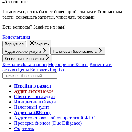
45 экспертов
Поможем сделать бизнес более прибыльным и безопасным:
расти, cокращать затраты, управлять рисками.
Есть вопросы? Задайте их нам!
Консультация
Вернуться
Закрыть
Аудиторские услуги
Налоговая безопасность
Консалтинг и проекты
Компания
База знаний
Мероприятия
Кейсы
Клиенты и
отзывы
Цены
Контакты
English
Перейти в раздел
Аудит летом
Новое
Обязательный аудит
Инициативный аудит
Налоговый аудит
Аудит за 2026 год
Аудит со страховкой от претензий ФНС
Проверка бизнеса (Due Diligence)
Форензик