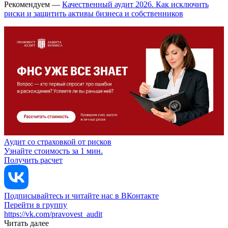
Рекомендуем —
Качественный аудит 2026. Как исключить
риски и защитить активы бизнеса и собственников
Аудит со страховкой от рисков
Узнайте стоимость за 1 мин.
Получить расчет
Подписывайтесь и читайте нас в ВКонтакте
Перейти в группу
https://vk.com/pravovest_audit
Читать далее