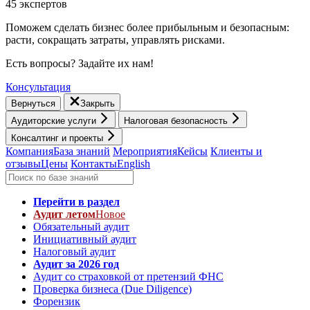
45 экспертов
Поможем сделать бизнес более прибыльным и безопасным:
расти, cокращать затраты, управлять рисками.
Есть вопросы? Задайте их нам!
Консультация
Вернуться
Закрыть
Аудиторские услуги
Налоговая безопасность
Консалтинг и проекты
Компания
База знаний
Мероприятия
Кейсы
Клиенты и
отзывы
Цены
Контакты
English
Перейти в раздел
Аудит летом
Новое
Обязательный аудит
Инициативный аудит
Налоговый аудит
Аудит за 2026 год
Аудит со страховкой от претензий ФНС
Проверка бизнеса (Due Diligence)
Форензик