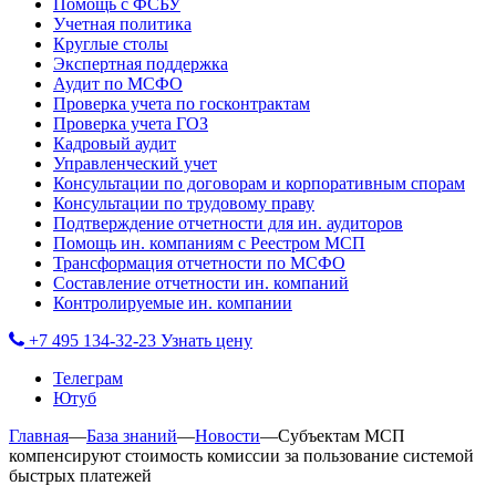
Помощь с ФСБУ
Учетная политика
Круглые столы
Экспертная поддержка
Аудит по МСФО
Проверка учета по госконтрактам
Проверка учета ГОЗ
Кадровый аудит
Управленческий учет
Консультации по договорам и корпоративным спорам
Консультации по трудовому праву
Подтверждение отчетности для ин. аудиторов
Помощь ин. компаниям с Реестром МСП
Трансформация отчетности по МСФО
Составление отчетности ин. компаний
Контролируемые ин. компании
+7 495 134-32-23
Узнать цену
Телеграм
Ютуб
Главная
—
База знаний
—
Новости
—
Субъектам МСП
компенсируют стоимость комиссии за пользование системой
быстрых платежей