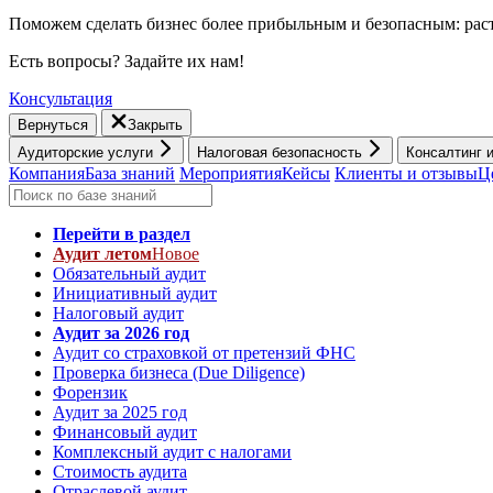
Поможем сделать бизнес более прибыльным и безопасным: раст
Есть вопросы? Задайте их нам!
Консультация
Вернуться
Закрыть
Аудиторские услуги
Налоговая безопасность
Консалтинг 
Компания
База знаний
Мероприятия
Кейсы
Клиенты и отзывы
Ц
Перейти в раздел
Аудит летом
Новое
Обязательный аудит
Инициативный аудит
Налоговый аудит
Аудит за 2026 год
Аудит со страховкой от претензий ФНС
Проверка бизнеса (Due Diligence)
Форензик
Аудит за 2025 год
Финансовый аудит
Комплексный аудит с налогами
Стоимость аудита
Отраслевой аудит