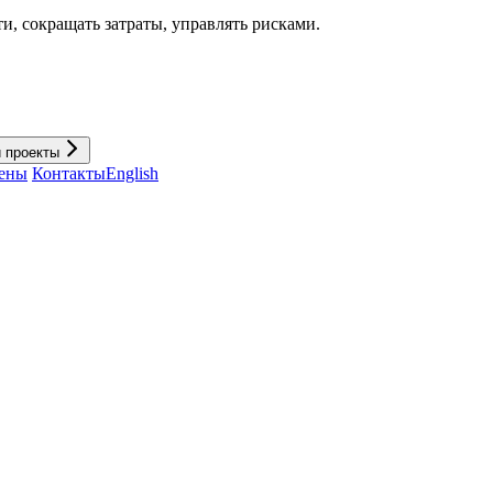
и, cокращать затраты, управлять рисками.
и проекты
ены
Контакты
English