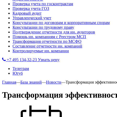
Проверка учета по госконтрактам
Проверка учета ГОЗ
Кадровый аудит
Управленческий учет
Консультации по договорам и корпоративным спорам
Консультации по трудовому праву
Подтверждение отчетности для ин. аудиторов
Помощь ин. компаниям с Реестром МСП
Трансформация отчетности по МСФО
Составление отчетности ин. компаний
Контролируемые ин. компании
+7 495 134-32-23
Узнать цену
Телеграм
Ютуб
Главная
—
База знаний
—
Новости
—
Трансформация эффективнос
Трансформация эффективност