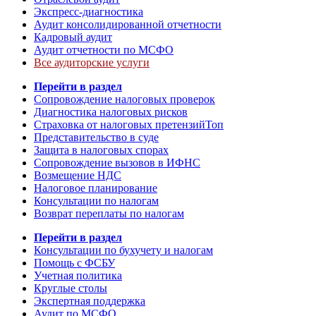
Экспресс-диагностика
Аудит консолидированной отчетности
Кадровый аудит
Аудит отчетности по МСФО
Все аудиторские услуги
Перейти в раздел
Сопровождение налоговых проверок
Диагностика налоговых рисков
Страховка от налоговых претензий
Топ
Представительство в суде
Защита в налоговых спорах
Сопровождение вызовов в ИФНС
Возмещение НДС
Налоговое планирование
Консультации по налогам
Возврат переплаты по налогам
Перейти в раздел
Консультации по бухучету и налогам
Помощь с ФСБУ
Учетная политика
Круглые столы
Экспертная поддержка
Аудит по МСФО