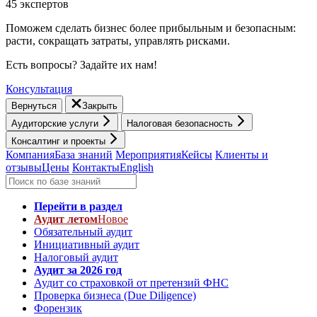
45 экспертов
Поможем сделать бизнес более прибыльным и безопасным:
расти, cокращать затраты, управлять рисками.
Есть вопросы? Задайте их нам!
Консультация
Вернуться
Закрыть
Аудиторские услуги
Налоговая безопасность
Консалтинг и проекты
Компания
База знаний
Мероприятия
Кейсы
Клиенты и
отзывы
Цены
Контакты
English
Перейти в раздел
Аудит летом
Новое
Обязательный аудит
Инициативный аудит
Налоговый аудит
Аудит за 2026 год
Аудит со страховкой от претензий ФНС
Проверка бизнеса (Due Diligence)
Форензик