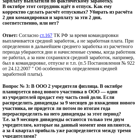
зарплату выплатили по фактическому заработку.
В октябре этот сотрудник идёт в отпуск. Как ему
корректно сделать расчёт отпускных? Убирать из расчёта
2 дня командировки и зарплату за эти 2 дня,
соответственно, или нет?
Ответ:
Согласно
ст.167
ТК РФ за время командировки
выплачивается средний заработок, а не заработная плата. При
определении в дальнейшем среднего заработка из расчетного
периода убираются дни и начисленные суммы, когда работник
не работал, а за ним сохранялся средний заработок, например,
был в командировке, отпуске и т.п. (п.5 Постановления № 922
от 24.12.2007 ″ Об особенностях определения средней
заработной платы).
Вопрос № 3: В ООО 2 учредителя физлица. В октябре
планируется ввод нового участника в ООО — один
из учредителей продаст ему часть свой доли. Если
распределить дивиденды за 9 месяцев до вхождения нового
участника, не придется ли потом по итогам года
перераспределять на него дивиденды за этот период?
Т.е. за 9 месяцев дивиденды остаются только тем двум
учредителям, которые на данный момент ими являются,
а за 4 квартал прибыль уже распределяется между тремя
учредителями?