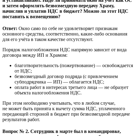
и устанавливают. Надо ли принимать окно на учет как ОС
и затем оформлять безвозмездную передачу Храму,
начислив и уплатив НДС в бюджет? Можно ли этот НДС
поставить к возмещению?
Ответ:
Окно само по себе не удовлетворяет признакам
основного средства, соответственно, какие-либо основания
для его учёта в таком качестве отсутствуют.
Порядок налогообложения НДС напрямую зависит от вида
договора между ИП и Храмом:
благотворительность (пожертвование) — освобождается
от НДС;
безвозмездный договор подряда (с привлечением
субподрядчика — ИП) — облагается НДС;
оплата работ в интересах третьего лица — не образует
объекта налогообложения НДС.
При этом необходимо учитывать, что в любом случае,
не может быть принята к вычету сумма НДС, уплаченного
передающей стороной в бюджет при безвозмездной передаче
результатов работ.
Вопрос № 2. Сотрудник в марте был в командировке,