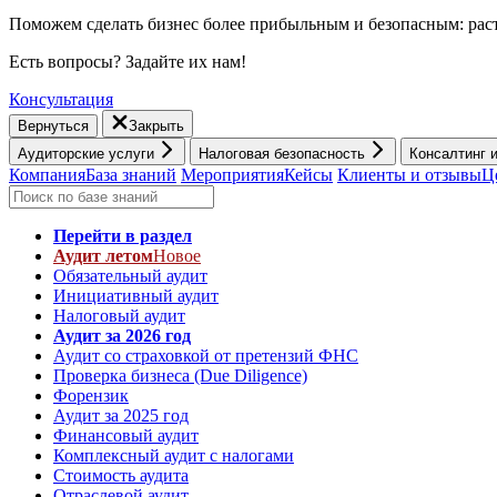
Поможем сделать бизнес более прибыльным и безопасным: раст
Есть вопросы? Задайте их нам!
Консультация
Вернуться
Закрыть
Аудиторские услуги
Налоговая безопасность
Консалтинг 
Компания
База знаний
Мероприятия
Кейсы
Клиенты и отзывы
Ц
Перейти в раздел
Аудит летом
Новое
Обязательный аудит
Инициативный аудит
Налоговый аудит
Аудит за 2026 год
Аудит со страховкой от претензий ФНС
Проверка бизнеса (Due Diligence)
Форензик
Аудит за 2025 год
Финансовый аудит
Комплексный аудит с налогами
Стоимость аудита
Отраслевой аудит