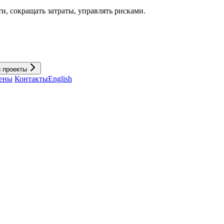
и, cокращать затраты, управлять рисками.
и проекты
ены
Контакты
English