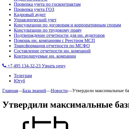
Проверка учета по госконтрактам
Проверка учета ГОЗ
Кадровый аудит
Управленческий учет
Консультации по договорам и корпоративным спорам
Консультации по трудовому праву
Подтверждение отчетности для ин. аудиторов
Помощь ин. компаниям с Реестром МСП
Трансформация отчетности по МСФО
Составление отчетности ин. компаний
Контролируемые ин. компании
+7 495 134-32-23
Узнать цену
Телеграм
Ютуб
Главная
—
База знаний
—
Новости
—
Утвердили максимальные ба
Утвердили максимальные базы