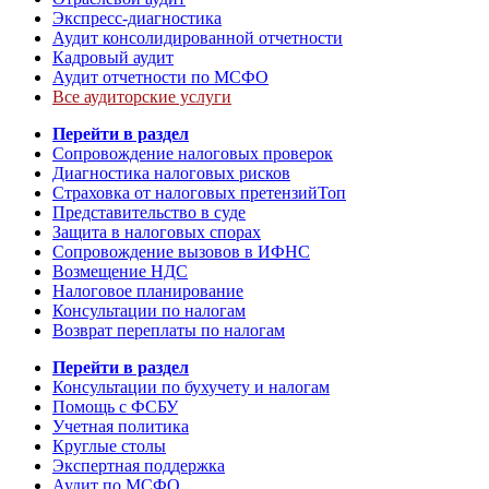
Экспресс-диагностика
Аудит консолидированной отчетности
Кадровый аудит
Аудит отчетности по МСФО
Все аудиторские услуги
Перейти в раздел
Сопровождение налоговых проверок
Диагностика налоговых рисков
Страховка от налоговых претензий
Топ
Представительство в суде
Защита в налоговых спорах
Сопровождение вызовов в ИФНС
Возмещение НДС
Налоговое планирование
Консультации по налогам
Возврат переплаты по налогам
Перейти в раздел
Консультации по бухучету и налогам
Помощь с ФСБУ
Учетная политика
Круглые столы
Экспертная поддержка
Аудит по МСФО