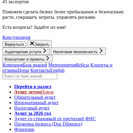
45 экспертов
Поможем сделать бизнес более прибыльным и безопасным:
расти, cокращать затраты, управлять рисками.
Есть вопросы? Задайте их нам!
Консультация
Вернуться
Закрыть
Аудиторские услуги
Налоговая безопасность
Консалтинг и проекты
Компания
База знаний
Мероприятия
Кейсы
Клиенты и
отзывы
Цены
Контакты
English
Перейти в раздел
Аудит летом
Новое
Обязательный аудит
Инициативный аудит
Налоговый аудит
Аудит за 2026 год
Аудит со страховкой от претензий ФНС
Проверка бизнеса (Due Diligence)
Форензик