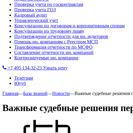
Проверка учета по госконтрактам
Проверка учета ГОЗ
Кадровый аудит
Управленческий учет
Консультации по договорам и корпоративным спорам
Консультации по трудовому праву
Подтверждение отчетности для ин. аудиторов
Помощь ин. компаниям с Реестром МСП
Трансформация отчетности по МСФО
Составление отчетности ин. компаний
Контролируемые ин. компании
+7 495 134-32-23
Узнать цену
Телеграм
Ютуб
Главная
—
База знаний
—
Новости
—
Важные судебные решения п
Важные судебные решения пер