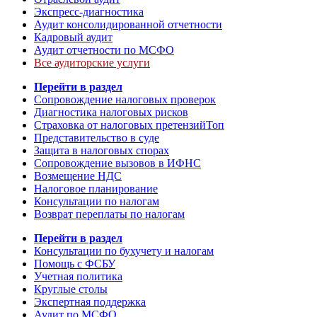
Экспресс-диагностика
Аудит консолидированной отчетности
Кадровый аудит
Аудит отчетности по МСФО
Все аудиторские услуги
Перейти в раздел
Сопровождение налоговых проверок
Диагностика налоговых рисков
Страховка от налоговых претензий
Топ
Представительство в суде
Защита в налоговых спорах
Сопровождение вызовов в ИФНС
Возмещение НДС
Налоговое планирование
Консультации по налогам
Возврат переплаты по налогам
Перейти в раздел
Консультации по бухучету и налогам
Помощь с ФСБУ
Учетная политика
Круглые столы
Экспертная поддержка
Аудит по МСФО