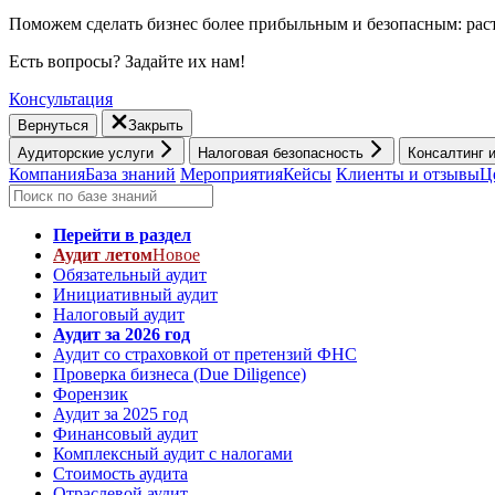
Поможем сделать бизнес более прибыльным и безопасным: раст
Есть вопросы? Задайте их нам!
Консультация
Вернуться
Закрыть
Аудиторские услуги
Налоговая безопасность
Консалтинг 
Компания
База знаний
Мероприятия
Кейсы
Клиенты и отзывы
Ц
Перейти в раздел
Аудит летом
Новое
Обязательный аудит
Инициативный аудит
Налоговый аудит
Аудит за 2026 год
Аудит со страховкой от претензий ФНС
Проверка бизнеса (Due Diligence)
Форензик
Аудит за 2025 год
Финансовый аудит
Комплексный аудит с налогами
Стоимость аудита
Отраслевой аудит