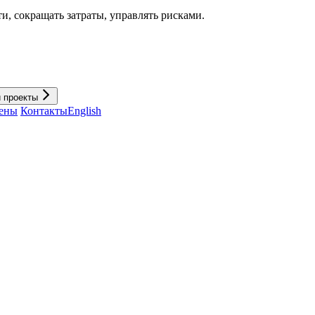
и, cокращать затраты, управлять рисками.
и проекты
ены
Контакты
English