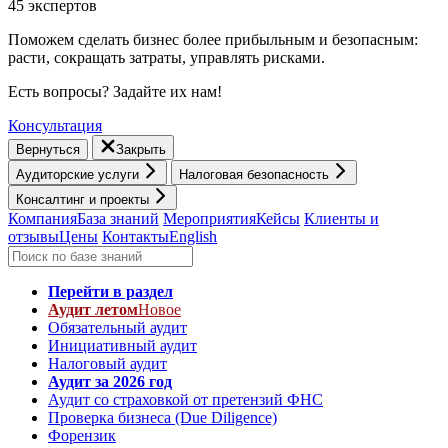
45 экспертов
Поможем сделать бизнес более прибыльным и безопасным:
расти, cокращать затраты, управлять рисками.
Есть вопросы? Задайте их нам!
Консультация
Вернуться
Закрыть
Аудиторские услуги
Налоговая безопасность
Консалтинг и проекты
Компания
База знаний
Мероприятия
Кейсы
Клиенты и
отзывы
Цены
Контакты
English
Перейти в раздел
Аудит летом
Новое
Обязательный аудит
Инициативный аудит
Налоговый аудит
Аудит за 2026 год
Аудит со страховкой от претензий ФНС
Проверка бизнеса (Due Diligence)
Форензик