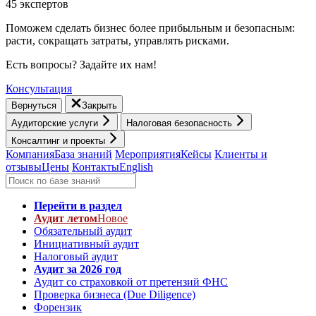
45 экспертов
Поможем сделать бизнес более прибыльным и безопасным:
расти, cокращать затраты, управлять рисками.
Есть вопросы? Задайте их нам!
Консультация
Вернуться
Закрыть
Аудиторские услуги
Налоговая безопасность
Консалтинг и проекты
Компания
База знаний
Мероприятия
Кейсы
Клиенты и
отзывы
Цены
Контакты
English
Перейти в раздел
Аудит летом
Новое
Обязательный аудит
Инициативный аудит
Налоговый аудит
Аудит за 2026 год
Аудит со страховкой от претензий ФНС
Проверка бизнеса (Due Diligence)
Форензик