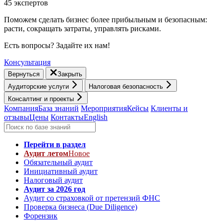
45 экспертов
Поможем сделать бизнес более прибыльным и безопасным:
расти, cокращать затраты, управлять рисками.
Есть вопросы? Задайте их нам!
Консультация
Вернуться
Закрыть
Аудиторские услуги
Налоговая безопасность
Консалтинг и проекты
Компания
База знаний
Мероприятия
Кейсы
Клиенты и
отзывы
Цены
Контакты
English
Перейти в раздел
Аудит летом
Новое
Обязательный аудит
Инициативный аудит
Налоговый аудит
Аудит за 2026 год
Аудит со страховкой от претензий ФНС
Проверка бизнеса (Due Diligence)
Форензик