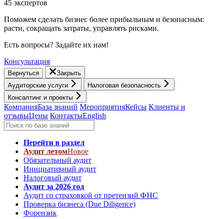
45 экспертов
Поможем сделать бизнес более прибыльным и безопасным:
расти, cокращать затраты, управлять рисками.
Есть вопросы? Задайте их нам!
Консультация
Вернуться
Закрыть
Аудиторские услуги
Налоговая безопасность
Консалтинг и проекты
Компания
База знаний
Мероприятия
Кейсы
Клиенты и
отзывы
Цены
Контакты
English
Перейти в раздел
Аудит летом
Новое
Обязательный аудит
Инициативный аудит
Налоговый аудит
Аудит за 2026 год
Аудит со страховкой от претензий ФНС
Проверка бизнеса (Due Diligence)
Форензик