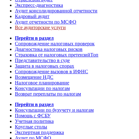
Экспресс-диагностика
Аудит консолидированной отчетности
Кадровый аудит
Аудит отчетности по МСФО
Все аудиторские услуги
Перейти в раздел
Сопровождение налоговых проверок
Диагностика налоговых рисков
Страховка от налоговых претензий
Топ
Представительство в суде
Защита в налоговых спорах
Сопровождение вызовов в ИФНС
Возмещение НДС
Налоговое планирование
Консультации по налогам
Возврат переплаты по налогам
Перейти в раздел
Консультации по бухучету и налогам
Помощь с ФСБУ
Учетная политика
Круглые столы
Экспертная поддержка
Аудит по МСФО