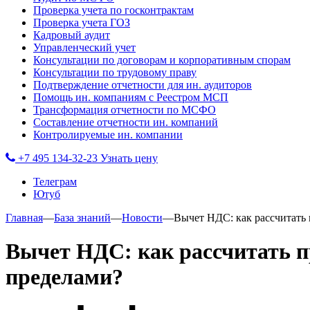
Проверка учета по госконтрактам
Проверка учета ГОЗ
Кадровый аудит
Управленческий учет
Консультации по договорам и корпоративным спорам
Консультации по трудовому праву
Подтверждение отчетности для ин. аудиторов
Помощь ин. компаниям с Реестром МСП
Трансформация отчетности по МСФО
Составление отчетности ин. компаний
Контролируемые ин. компании
+7 495 134-32-23
Узнать цену
Телеграм
Ютуб
Главная
—
База знаний
—
Новости
—
Вычет НДС: как рассчитать 
Вычет НДС: как рассчитать пр
пределами?