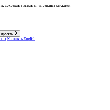
и, cокращать затраты, управлять рисками.
и проекты
ены
Контакты
English