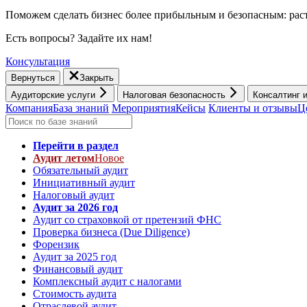
Поможем сделать бизнес более прибыльным и безопасным: раст
Есть вопросы? Задайте их нам!
Консультация
Вернуться
Закрыть
Аудиторские услуги
Налоговая безопасность
Консалтинг 
Компания
База знаний
Мероприятия
Кейсы
Клиенты и отзывы
Ц
Перейти в раздел
Аудит летом
Новое
Обязательный аудит
Инициативный аудит
Налоговый аудит
Аудит за 2026 год
Аудит со страховкой от претензий ФНС
Проверка бизнеса (Due Diligence)
Форензик
Аудит за 2025 год
Финансовый аудит
Комплексный аудит с налогами
Стоимость аудита
Отраслевой аудит