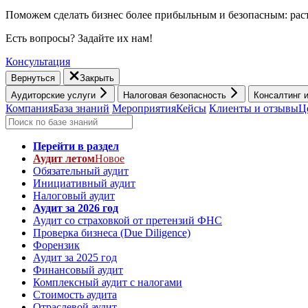
Поможем сделать бизнес более прибыльным и безопасным: раст
Есть вопросы? Задайте их нам!
Консультация
Вернуться
Закрыть
Аудиторские услуги
Налоговая безопасность
Консалтинг 
Компания
База знаний
Мероприятия
Кейсы
Клиенты и отзывы
Ц
Перейти в раздел
Аудит летом
Новое
Обязательный аудит
Инициативный аудит
Налоговый аудит
Аудит за 2026 год
Аудит со страховкой от претензий ФНС
Проверка бизнеса (Due Diligence)
Форензик
Аудит за 2025 год
Финансовый аудит
Комплексный аудит с налогами
Стоимость аудита
Отраслевой аудит