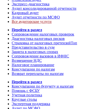
Экспресс-диагностика
Аудит консолидированной отчетности
Кадровый аудит
Аудит отчетности по МСФО
Все аудиторские услуги
Перейти в раздел
Сопровождение налоговых проверок
Диагностика налоговых рисков
Страховка от налоговых претензий
Топ
Представительство в суде
Защита в налоговых спорах
Сопровождение вызовов в ИФНС
Возмещение НДС
Налоговое планирование
Консультации по налогам
Возврат переплаты по налогам
Перейти в раздел
Консультации по бухучету и налогам
Помощь с ФСБУ
Учетная политика
Круглые столы
Экспертная поддержка
Аудит по МСФО