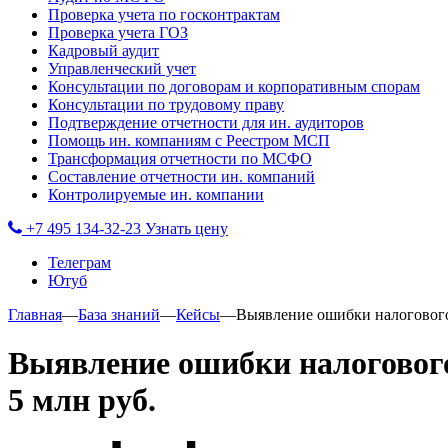
Проверка учета по госконтрактам
Проверка учета ГОЗ
Кадровый аудит
Управленческий учет
Консультации по договорам и корпоративным спорам
Консультации по трудовому праву
Подтверждение отчетности для ин. аудиторов
Помощь ин. компаниям с Реестром МСП
Трансформация отчетности по МСФО
Составление отчетности ин. компаний
Контролируемые ин. компании
+7 495 134-32-23
Узнать цену
Телеграм
Ютуб
Главная
—
База знаний
—
Кейсы
—
Выявление ошибки налогового 
Выявление ошибки налогового
5 млн руб.