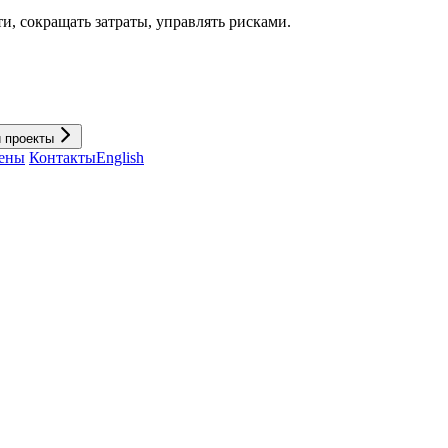
и, cокращать затраты, управлять рисками.
и проекты
ены
Контакты
English