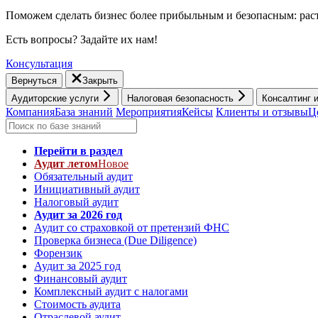
Поможем сделать бизнес более прибыльным и безопасным: раст
Есть вопросы? Задайте их нам!
Консультация
Вернуться
Закрыть
Аудиторские услуги
Налоговая безопасность
Консалтинг 
Компания
База знаний
Мероприятия
Кейсы
Клиенты и отзывы
Ц
Перейти в раздел
Аудит летом
Новое
Обязательный аудит
Инициативный аудит
Налоговый аудит
Аудит за 2026 год
Аудит со страховкой от претензий ФНС
Проверка бизнеса (Due Diligence)
Форензик
Аудит за 2025 год
Финансовый аудит
Комплексный аудит с налогами
Стоимость аудита
Отраслевой аудит