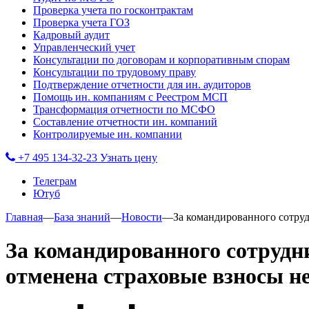
Проверка учета по госконтрактам
Проверка учета ГОЗ
Кадровый аудит
Управленческий учет
Консультации по договорам и корпоративным спорам
Консультации по трудовому праву
Подтверждение отчетности для ин. аудиторов
Помощь ин. компаниям с Реестром МСП
Трансформация отчетности по МСФО
Составление отчетности ин. компаний
Контролируемые ин. компании
+7 495 134-32-23
Узнать цену
Телеграм
Ютуб
Главная
—
База знаний
—
Новости
—
За командированного сотруд
За командированного сотрудн
отменена страховые взносы н