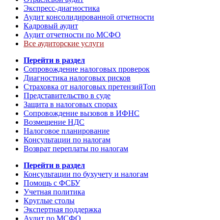
Экспресс-диагностика
Аудит консолидированной отчетности
Кадровый аудит
Аудит отчетности по МСФО
Все аудиторские услуги
Перейти в раздел
Сопровождение налоговых проверок
Диагностика налоговых рисков
Страховка от налоговых претензий
Топ
Представительство в суде
Защита в налоговых спорах
Сопровождение вызовов в ИФНС
Возмещение НДС
Налоговое планирование
Консультации по налогам
Возврат переплаты по налогам
Перейти в раздел
Консультации по бухучету и налогам
Помощь с ФСБУ
Учетная политика
Круглые столы
Экспертная поддержка
Аудит по МСФО