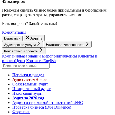
45 экспертов
Поможем сделать бизнес более прибыльным и безопасным:
расти, cокращать затраты, управлять рисками.
Есть вопросы? Задайте их нам!
Консультация
Вернуться
Закрыть
Аудиторские услуги
Налоговая безопасность
Консалтинг и проекты
Компания
База знаний
Мероприятия
Кейсы
Клиенты и
отзывы
Цены
Контакты
English
Перейти в раздел
Аудит летом
Новое
Обязательный аудит
Инициативный аудит
Налоговый аудит
Аудит за 2026 год
Аудит со страховкой от претензий ФНС
Проверка бизнеса (Due Diligence)
Форензик