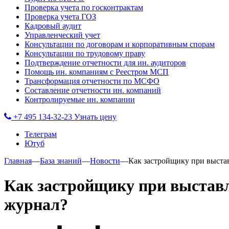
Проверка учета по госконтрактам
Проверка учета ГОЗ
Кадровый аудит
Управленческий учет
Консультации по договорам и корпоративным спорам
Консультации по трудовому праву
Подтверждение отчетности для ин. аудиторов
Помощь ин. компаниям с Реестром МСП
Трансформация отчетности по МСФО
Составление отчетности ин. компаний
Контролируемые ин. компании
+7 495 134-32-23
Узнать цену
Телеграм
Ютуб
Главная
—
База знаний
—
Новости
—
Как застройщику при выста
Как застройщику при выставл
журнал?