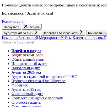
Поможем сделать бизнес более прибыльным и безопасным: раст
Есть вопросы? Задайте их нам!
Консультация
Вернуться
Закрыть
Аудиторские услуги
Налоговая безопасность
Консалтинг 
Компания
База знаний
Мероприятия
Кейсы
Клиенты и отзывы
Ц
Перейти в раздел
Аудит летом
Новое
Обязательный аудит
Инициативный аудит
Налоговый аудит
Аудит за 2026 год
Аудит со страховкой от претензий ФНС
Проверка бизнеса (Due Diligence)
Форензик
Аудит за 2025 год
Финансовый аудит
Комплексный аудит с налогами
Стоимость аудита
Отраслевой аудит