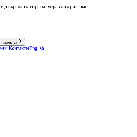
и, cокращать затраты, управлять рисками.
и проекты
ены
Контакты
English