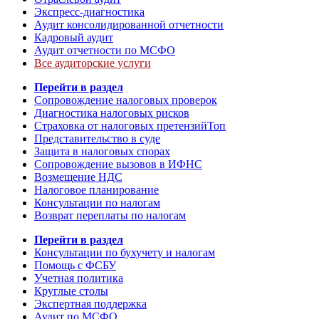
Экспресс-диагностика
Аудит консолидированной отчетности
Кадровый аудит
Аудит отчетности по МСФО
Все аудиторские услуги
Перейти в раздел
Сопровождение налоговых проверок
Диагностика налоговых рисков
Страховка от налоговых претензий
Топ
Представительство в суде
Защита в налоговых спорах
Сопровождение вызовов в ИФНС
Возмещение НДС
Налоговое планирование
Консультации по налогам
Возврат переплаты по налогам
Перейти в раздел
Консультации по бухучету и налогам
Помощь с ФСБУ
Учетная политика
Круглые столы
Экспертная поддержка
Аудит по МСФО