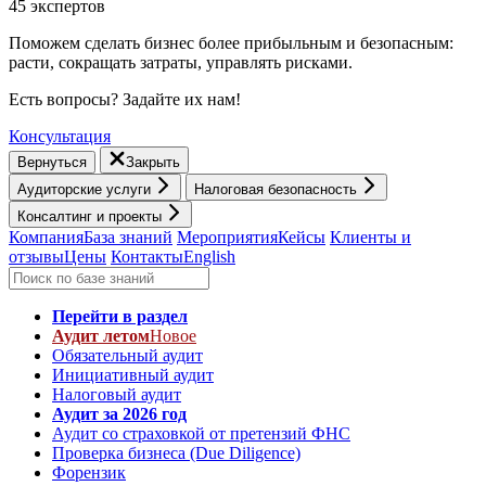
45 экспертов
Поможем сделать бизнес более прибыльным и безопасным:
расти, cокращать затраты, управлять рисками.
Есть вопросы? Задайте их нам!
Консультация
Вернуться
Закрыть
Аудиторские услуги
Налоговая безопасность
Консалтинг и проекты
Компания
База знаний
Мероприятия
Кейсы
Клиенты и
отзывы
Цены
Контакты
English
Перейти в раздел
Аудит летом
Новое
Обязательный аудит
Инициативный аудит
Налоговый аудит
Аудит за 2026 год
Аудит со страховкой от претензий ФНС
Проверка бизнеса (Due Diligence)
Форензик