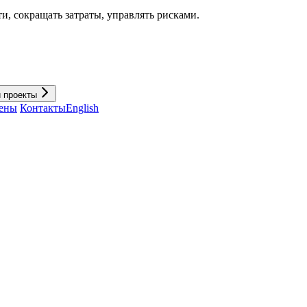
и, cокращать затраты, управлять рисками.
и проекты
ены
Контакты
English