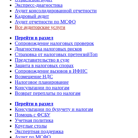
Экспресс-диагностика
Аудит консолидированной отчетности
Кадровый аудит
Аудит отчетности по МСФО
Все аудиторские услуги
Перейти в раздел
Сопровождение налоговых проверок
Диагностика налоговых рисков
Страховка от налоговых претензий
Топ
Представительство в суде
Защита в налоговых спорах
Сопровождение вызовов в ИФНС
Возмещение НДС
Налоговое планирование
Консультации по налогам
Возврат переплаты по налогам
Перейти в раздел
Консультации по бухучету и налогам
Помощь с ФСБУ
Учетная политика
Круглые столы
Экспертная поддержка
Аудит по МСФО