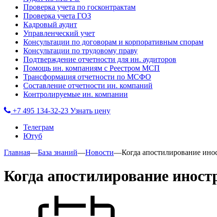
Проверка учета по госконтрактам
Проверка учета ГОЗ
Кадровый аудит
Управленческий учет
Консультации по договорам и корпоративным спорам
Консультации по трудовому праву
Подтверждение отчетности для ин. аудиторов
Помощь ин. компаниям с Реестром МСП
Трансформация отчетности по МСФО
Составление отчетности ин. компаний
Контролируемые ин. компании
+7 495 134-32-23
Узнать цену
Телеграм
Ютуб
Главная
—
База знаний
—
Новости
—
Когда апостилирование ино
Когда апостилирование иност