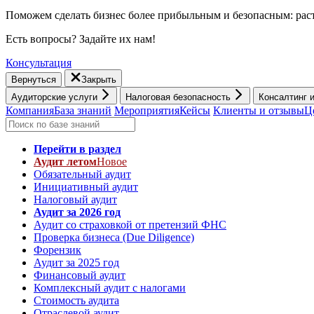
Поможем сделать бизнес более прибыльным и безопасным: раст
Есть вопросы? Задайте их нам!
Консультация
Вернуться
Закрыть
Аудиторские услуги
Налоговая безопасность
Консалтинг 
Компания
База знаний
Мероприятия
Кейсы
Клиенты и отзывы
Ц
Перейти в раздел
Аудит летом
Новое
Обязательный аудит
Инициативный аудит
Налоговый аудит
Аудит за 2026 год
Аудит со страховкой от претензий ФНС
Проверка бизнеса (Due Diligence)
Форензик
Аудит за 2025 год
Финансовый аудит
Комплексный аудит с налогами
Стоимость аудита
Отраслевой аудит