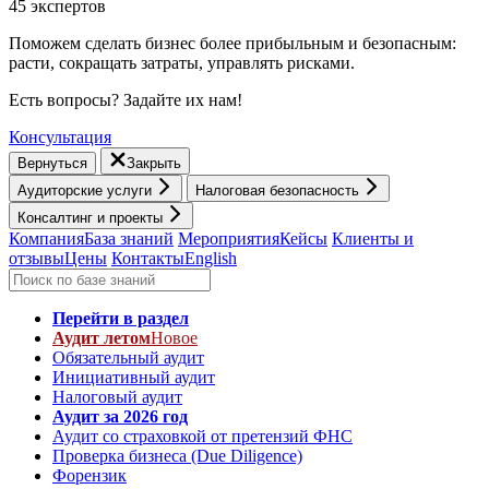
45 экспертов
Поможем сделать бизнес более прибыльным и безопасным:
расти, cокращать затраты, управлять рисками.
Есть вопросы? Задайте их нам!
Консультация
Вернуться
Закрыть
Аудиторские услуги
Налоговая безопасность
Консалтинг и проекты
Компания
База знаний
Мероприятия
Кейсы
Клиенты и
отзывы
Цены
Контакты
English
Перейти в раздел
Аудит летом
Новое
Обязательный аудит
Инициативный аудит
Налоговый аудит
Аудит за 2026 год
Аудит со страховкой от претензий ФНС
Проверка бизнеса (Due Diligence)
Форензик